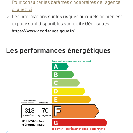
Pour consulter les barèmes d'honoraires de l'agence,
cliquez ici
Les informations sur les risques auxquels ce bien est
exposé sont disponibles sur le site Géorisques :
https://www.georisques.gouv.fr/
Les performances énergétiques
logement extrêmement performant
consommation
(énergie primaire)
émissions
313
70
2
2
kWh/m
.an
kg CO
/m
.an
2
310 kWh/m²/an
d'énergie finale
logement extrêmement peu performant