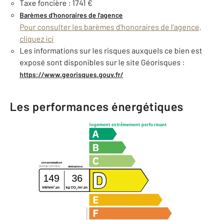
Taxe foncière : 1741 €
Barèmes d'honoraires de l'agence
Pour consulter les barèmes d'honoraires de l'agence,
cliquez ici
Les informations sur les risques auxquels ce bien est
exposé sont disponibles sur le site Géorisques :
https://www.georisques.gouv.fr/
Les performances énergétiques
logement extrêmement performant
consommation
(énergie primaire)
émissions
149
36
2
2
kWh/m
.an
kg CO
/m
.an
2