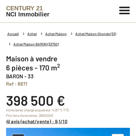
CENTURY 21
NCI Immobilier
Accueil
Achat
Achat Maison
Achat Maison Gironde (33)
Achat Maison BARON (33750)
Maison à vendre
2
6 pièces - 170 m
BARON - 33
Ref : 8871
398 500 €
Honoraires charge acquéreur: 4,87 % TTC
Prix hors honoraires: 380000€
41 avis (achat/vente) : 9,1/10