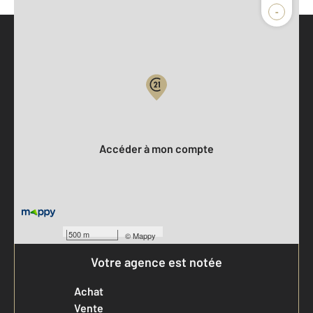
-
Parlons de vous, parlons biens
Votre compte :
Accéder à mon compte
500 m
©
Mappy
Votre agence est notée
Achat
Vente