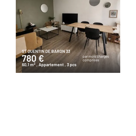
ST QUENTIN DE BARON 33
780 €
par mois charges
comprises
2
60,1 m
, Appartement
, 3 pcs