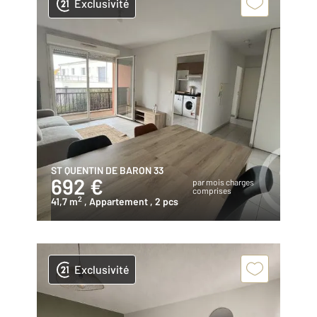
Exclusivité
ST QUENTIN DE BARON 33
692 €
par mois charges
comprises
2
41,7 m
, Appartement
, 2 pcs
Exclusivité