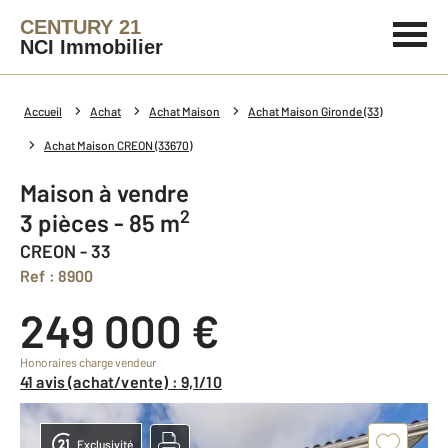
CENTURY 21
NCI Immobilier
Accueil
Achat
Achat Maison
Achat Maison Gironde (33)
Achat Maison CREON (33670)
Maison à vendre
2
3 pièces - 85 m
CREON - 33
Ref : 8900
249 000 €
Honoraires charge vendeur
41 avis (achat/vente) : 9,1/10
Exclusivité