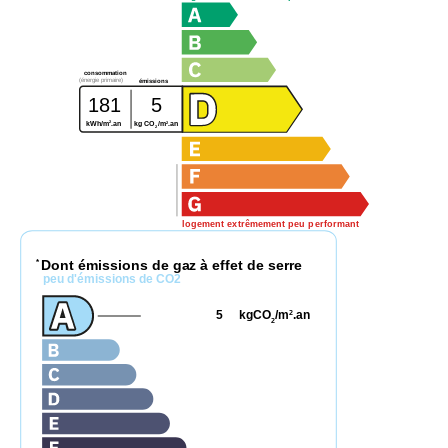
consommation
(énergie primaire)
émissions
181
5
2
2
kWh/m
.an
kg CO
/m
.an
2
logement extrêmement peu performant
Dont émissions de gaz à effet de serre
*
peu d'émissions de CO2
5
kgCO
/m
.an
2
2